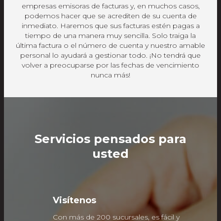
empresas emisoras de facturas y, en muchos casos,
podemos hacer que se acrediten de su cuenta de
inmediato. Haremos que sus facturas estén pagas a
tiempo de una manera muy sencilla. Solo traiga la
última factura o el número de cuenta y nuestro amable
personal lo ayudará a gestionar todo. ¡No tendrá que
volver a preocuparse por las fechas de vencimiento
nunca más!
Servicios pensados para
usted
Visítenos
Con más de 200 sucursales, es fácil y