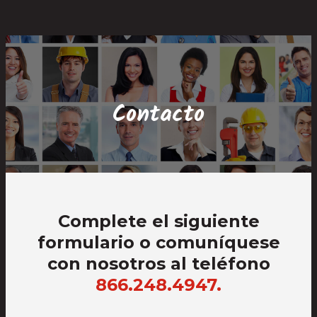
Saltar
Saltar
Mapa
Ir
al
a
del
al
contenido
la
sitio
contenido
navegación
Contacto
Complete el siguiente
formulario o comuníquese
con nosotros al teléfono
866.248.4947.