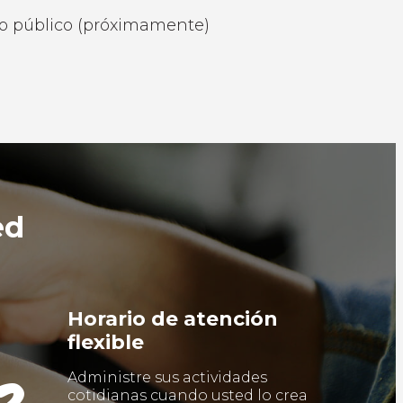
io público (próximamente)
ed
Horario de atención
flexible
Administre sus actividades
cotidianas cuando usted lo crea