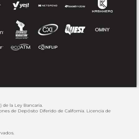
 de la Ley Bancaria.
nes de Depósito Diferido de California. Licencia de
rvados.