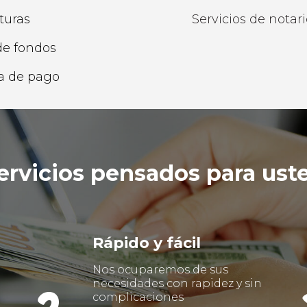
turas
Servicios de notar
de fondos
a de pago
ervicios pensados para ust
Rápido y fácil
Nos ocuparemos de sus
necesidades con rapidez y sin
complicaciones