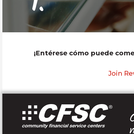
1.
¡Entérese cómo puede comen
Join R