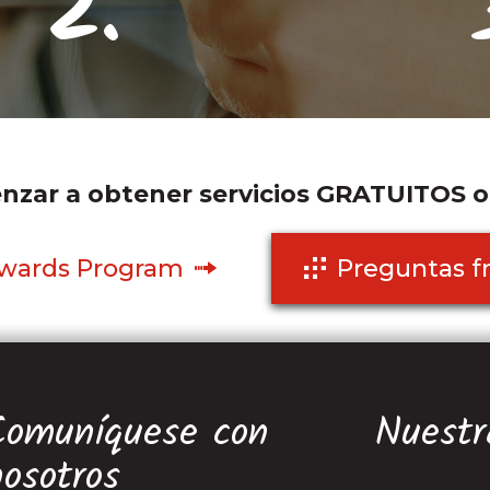
2.
zar a obtener servicios GRATUITOS 
ewards Program
Preguntas f
Comuníquese con
Nuestr
nosotros