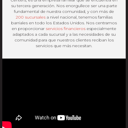
Centers, es una empresa familiar que se encuentra en
su tercera generación. Nos enorgullece ser una parte
fundamental de nuestra comunidad, y con más de
200 sucursales
a nivel nacional, tenemos familias
barriales en todo los Estados Unidos. Nos centramos
en proporcionar
servicios financieros
especialmente
adaptados a cada sucursal y a las necesidades de su
comunidad para que nuestros clientes reciban los
servicios que más necesitan.