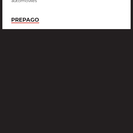
automóviles
PREPAGO
Tarjetas de débito
prepagas
Productos y servicios de
telefonía celular
prepagos
PARA EMPRESAS
Cobro de cheque
empresarial
Crédito comercial