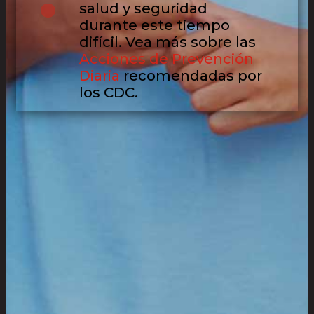
salud y seguridad
durante este tiempo
difícil. Vea más sobre las
Acciones de Prevención
Diaria
recomendadas por
los CDC.