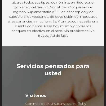
abarca todos sus tipos: de nómina, emitido por el
gobierno, del Seguro Social, de la Seguridad de
Ingreso Suplementario (SSI), de desempleo y de
subsidio a los veteranos, de devolución de impuestos
a las ganancias y mucho más. Y tampoco necesita una
cuenta corriente. Pase hoy mismo y cobre los
cheques en efectivo en el acto. Sin problemas. Sin
trucos. Así de fácil.
Servicios pensados para
usted
Visítenos
Con más de 200 sucursales, es fácil y