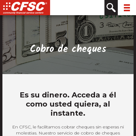
Saltar
Saltar
Mapa
Ir
al
a
del
al
contenido
la
sitio
contenido
navegación
Cobro de cheques
Es su dinero. Acceda a él
como usted quiera, al
instante.
En CFSC, le facilitamos cobrar cheques sin esperas ni
molestias. Nuestro servicio de cobro de cheques