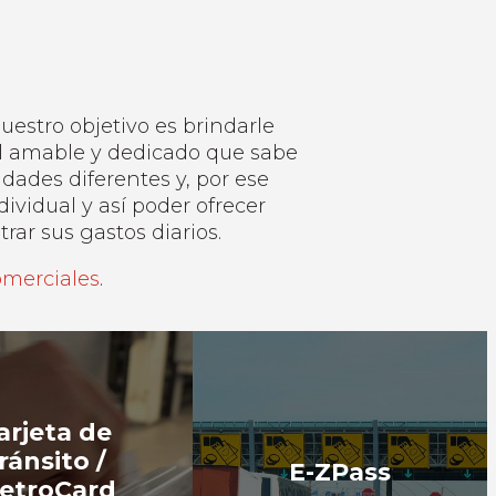
uestro objetivo es brindarle
al amable y dedicado que sabe
ades diferentes y, por ese
ividual y así poder ofrecer
rar sus gastos diarios.
omerciales
.
arjeta de
ránsito /
E-ZPass
etroCard