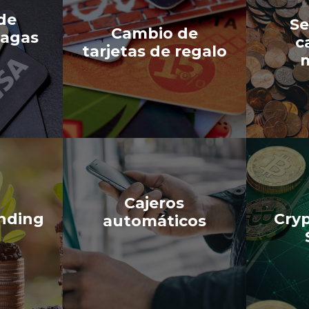
 de
Se
Cambio de
pagas
c
tarjetas de regalo
Cajeros
nding
Cry
automáticos