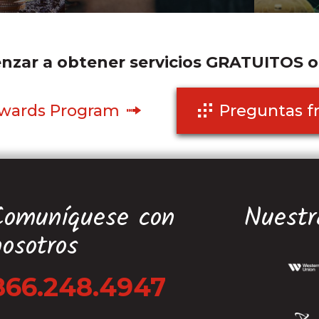
zar a obtener servicios GRATUITOS 
ewards Program
Preguntas f
Comuníquese con
Nuestr
nosotros
866.248.4947