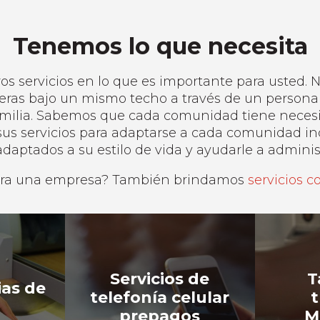
Tenemos lo que necesita
 servicios en lo que es importante para usted. N
ieras bajo un mismo techo a través de un person
familia. Sabemos que cada comunidad tiene necesid
us servicios para adaptarse a cada comunidad ind
adaptados a su estilo de vida y ayudarle a administ
tra una empresa? También brindamos
servicios c
Servicios de
T
ias de
telefonía celular
t
s
prepagos
M