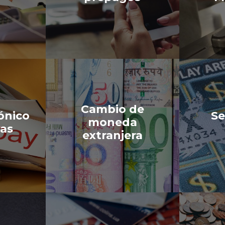
Cambio de
ónico
Se
moneda
ras
extranjera